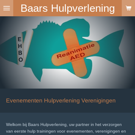
Baars Hulpverlening
Ga
direct
naar
de
hoofdinhoud
Evenementen Hulpverlening Verenigingen
Welkom bij Baars Hulpverlening, uw partner in het verzorgen
van eerste hulp trainingen voor evenementen, verenigingen en