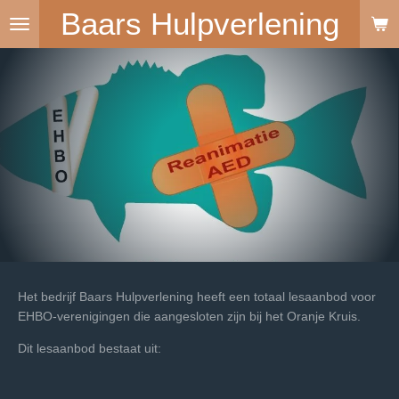
Baars Hulpverlening
Ga
direct
naar
de
hoofdinhoud
Het bedrijf Baars Hulpverlening heeft een totaal lesaanbod voor
EHBO-verenigingen die aangesloten zijn bij het Oranje Kruis.
Dit lesaanbod bestaat uit: