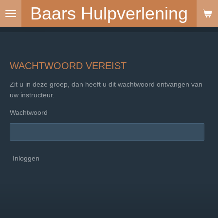
Baars Hulpverlening
Ga
direct
naar
de
hoofdinhoud
WACHTWOORD VEREIST
Zit u in deze groep, dan heeft u dit wachtwoord ontvangen van
uw instructeur.
Wachtwoord
Inloggen